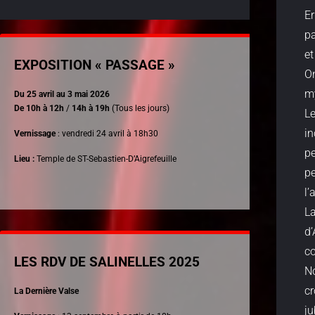
Er
pa
et
EXPOSITION « PASSAGE »
On
my
Du 25 avril au 3 mai 2026
De 10h à 12h
/
14h à 19h
(Tous les jours)
Le
in
Vernissage
: vendredi 24 avril à 18h30
pe
Lieu :
Temple de ST-Sebastien-D’Aigrefeuille
pe
l’
La
d’
co
LES RDV DE SALINELLES 2025
No
cr
La Dernière Valse
ju