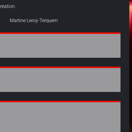
création.
Terquem