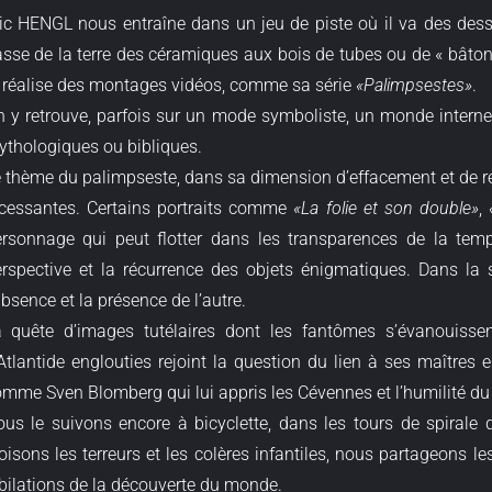
ic HENGL nous entraîne dans un jeu de piste où il va des dessin
sse de la terre des céramiques aux bois de tubes ou de « bâtons 
 réalise des montages vidéos, comme sa série
«Palimpsestes»
.
 y retrouve, parfois sur un mode symboliste, un monde interne
thologiques ou bibliques.
 thème du palimpseste, dans sa dimension d’effacement et de réé
cessantes. Certains portraits comme
«La folie et son double»
,
rsonnage qui peut flotter dans les transparences de la tem
rspective et la récurrence des objets énigmatiques. Dans la 
absence et la présence de l’autre.
 quête d’images tutélaires dont les fantômes s’évanouissen
Atlantide englouties rejoint la question du lien à ses maître
mme Sven Blomberg qui lui appris les Cévennes et l’humilité du
us le suivons encore à bicyclette, dans les tours de spirale qu
oisons les terreurs et les colères infantiles, nous partageons le
bilations de la découverte du monde.