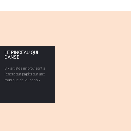
LE PINCEAU QUI
DANSE
Six artistes improvisent à
l’encre sur papier sur une
musique de leur choix